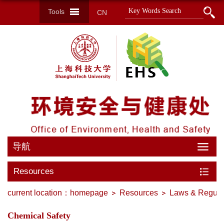
Tools
CN
导航
Resources
current location：
homepage
Resources
Laws & Regula
Chemical Safety